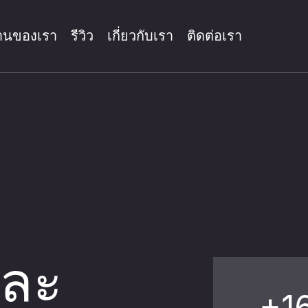
านของเรา
รีวิว
เกี่ยวกับเรา
ติดต่อเรา
O
ณาเชิงบริบท
ชียลมีเดีย
และ
วิเคราะห์
+16