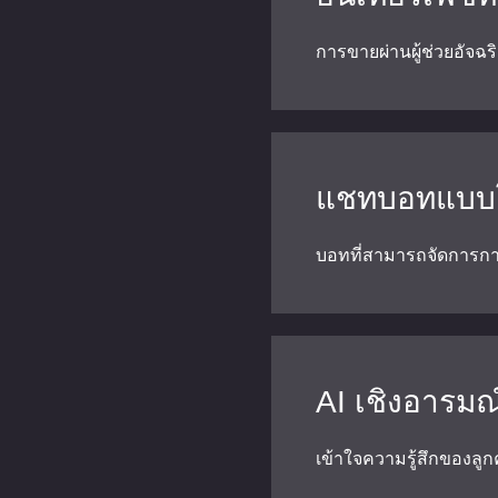
การขายผ่านผู้ช่วยอัจฉร
แชทบอทแบบ
บอทที่สามารถจัดการก
AI เชิงอารมณ
เข้าใจความรู้สึกของลู