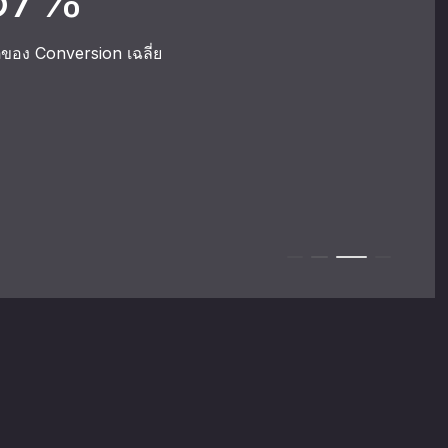
 Conversion เฉลี่ย
พ