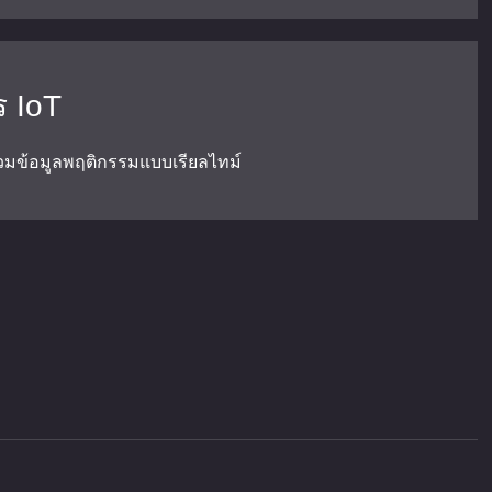
 IoT
รวมข้อมูลพฤติกรรมแบบเรียลไทม์