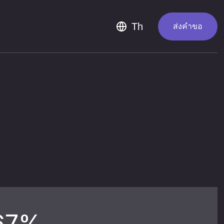
En
Th
ส่งคำขอ
7%