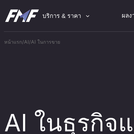
ผลง
บริการ & ราคา
หน้าแรก
AI
AI ในการขาย
SE
01
โฆษ
02
โซเ
03
AI ในธุรกิจ
การ
7 ปี
04